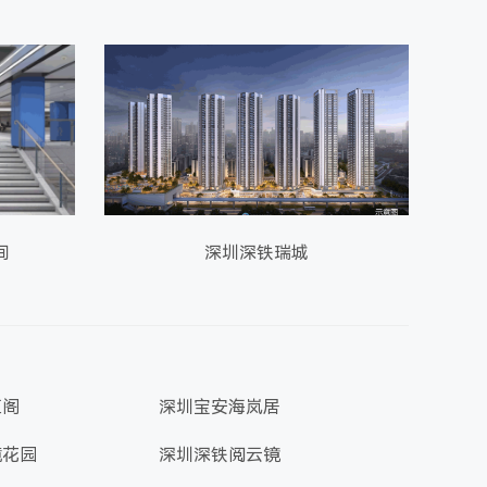
间
深圳深铁瑞城
汇阁
深圳宝安海岚居
境花园
深圳深铁阅云镜