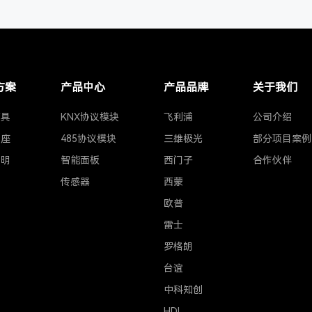
方案
产品中心
产品品牌
关于我们
灯具
KNX协议模块
飞利浦
公司介绍
插座
485协议模块
三雄极光
部分项目案例
照明
智能面板
西门子
合作伙伴
传感器
西蒙
欧普
雷士
罗格朗
台谊
中科知创
HDL