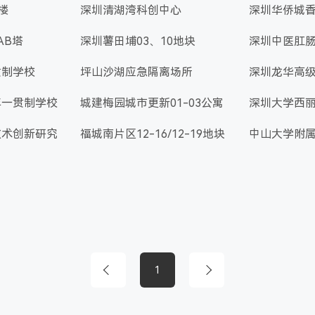
楼
深圳清湖湾科创中心
深圳华侨城
AB塔
深圳薯田埔03、10地块
深圳中医肛
贯制学校
坪山沙湖应急隔离场所
深圳龙华高
年一贯制学校
城建梅园城市更新01-03公寓
深圳大学西
技术创新研究
福城南片区12-16/12-19地块
中山大学附属
1