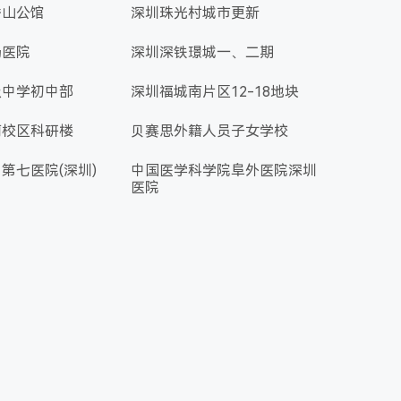
香山公馆
深圳珠光村城市更新
肠医院
深圳深铁璟城一、二期
级中学初中部
深圳福城南片区12-18地块
丽校区科研楼
贝赛思外籍人员子女学校
第七医院(深圳)
中国医学科学院阜外医院深圳
医院