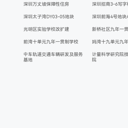
深圳万丈坡保障性住房
深圳招商3-6写字
深圳太子湾DY03-05地块
深圳前海4号地块
光明区实验学校改扩建
新桥社区九年一
前湾十单元九年一贯制学校
妈湾十九单元九
中车轨道交通车辆研发及服务
计量科学研究院
基地
院