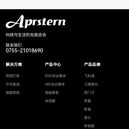
科技与生活的完美结合
联系我们
0755-21018690
解决方案
产品中心
产品品牌
照明灯具
KNX协议模块
飞利浦
开关插座
485协议模块
三雄极光
智能照明
智能面板
西门子
传感器
西蒙
欧普
雷士
罗格朗